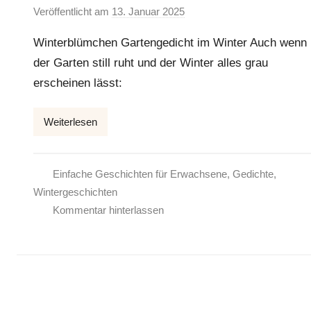
Veröffentlicht am
13. Januar 2025
v
o
Winterblümchen Gartengedicht im Winter Auch wenn
n
der Garten still ruht und der Winter alles grau
E
erscheinen lässt:
l
k
e
Weiterlesen
Einfache Geschichten für Erwachsene
,
Gedichte
,
Wintergeschichten
Kommentar hinterlassen