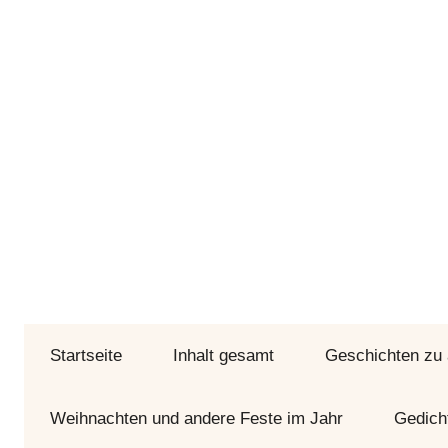
Zum
Inhalt
springen
Bunte
Geschichtenseiten
Geschichten
Startseite
und
Inhalt gesamt
Geschichten zu
Gedichte
durch
Weihnachten und andere Feste im Jahr
Gedich
Jahr