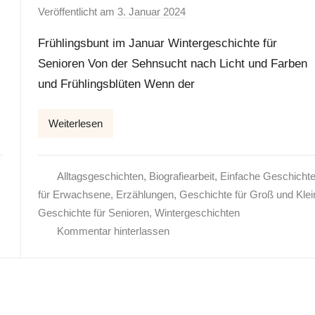
Veröffentlicht am
3. Januar 2024
v
o
Frühlingsbunt im Januar Wintergeschichte für
n
Senioren Von der Sehnsucht nach Licht und Farben
E
und Frühlingsblüten Wenn der
l
k
e
Weiterlesen
Alltagsgeschichten
,
Biografiearbeit
,
Einfache Geschicht
für Erwachsene
,
Erzählungen
,
Geschichte für Groß und Klei
Geschichte für Senioren
,
Wintergeschichten
Kommentar hinterlassen