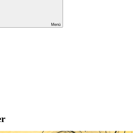
Menü
er