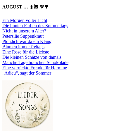
AUGUST … ☀️🌺 💛🌳
Ein Morgen voller Licht
Die bunten Farben des Sommertags
Nicht in unserem Alter?
Petersilie Suppenkraut
Plötzlich war da ein Klang
Blumen immer freitags
Eine Rose für die Liebste
Die kleinen Schätze von damals
Manche Tage brauchen Schokolade
Eine verrückte Freude für Hermine
„Adieu“, sagt der Sommer