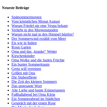
Neueste Beiträge
Spätsommermorgen
Vom königlichen Monat August
Warum Friedel nie eine Vespa bekam
Verliebt in den Morgenstunden
Warum nicht mal in den Himmel hüpfen?
Der Sommerwind erzählt vom Meer
Eis wie in Italien
Rosis Garten
Oma und das „kranke“ Wetter
Kirschenkinder
Oma Wolke und die faulen Früchte
Ein bunter Sommertraum
Greta will verreisen
Grillen mit Opa
Die Stubenfliege
Die Zeit des kleinen Sommers
Das ungesagte Wort
Alte Liebe und bunte Erinnerungen
Fußballabend bei Oma Klein
Ein Sommerabend im Städtchen
Gespräch mit der ersten Rose