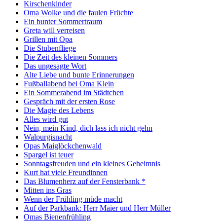
Kirschenkinder
Oma Wolke und die faulen Früchte
Ein bunter Sommertraum
Greta will verreisen
Grillen mit Opa
Die Stubenfliege
Die Zeit des kleinen Sommers
Das ungesagte Wort
Alte Liebe und bunte Erinnerungen
Fußballabend bei Oma Klein
Ein Sommerabend im Städtchen
Gespräch mit der ersten Rose
Die Magie des Lebens
Alles wird gut
Nein, mein Kind, dich lass ich nicht gehn
Walpurgisnacht
Opas Maiglöckchenwald
Spargel ist teuer
Sonntagsfreuden und ein kleines Geheimnis
Kurt hat viele Freundinnen
Das Blumenherz auf der Fensterbank *
Mitten ins Gras
Wenn der Frühling müde macht
Auf der Parkbank: Herr Maier und Herr Müller
Omas Bienenfrühling