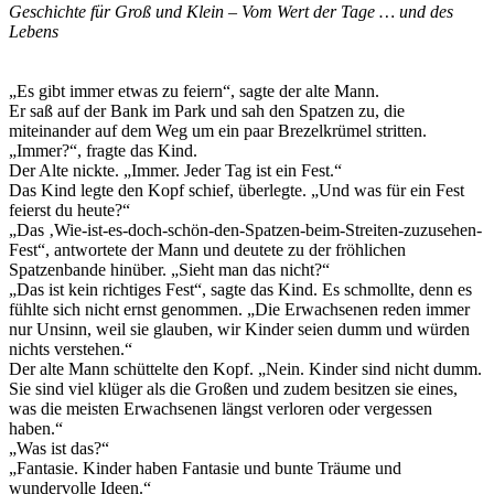
Geschichte für Groß und Klein – Vom Wert der Tage … und des
Lebens
„Es gibt immer etwas zu feiern“, sagte der alte Mann.
Er saß auf der Bank im Park und sah den Spatzen zu, die
miteinander auf dem Weg um ein paar Brezelkrümel stritten.
„Immer?“, fragte das Kind.
Der Alte nickte. „Immer. Jeder Tag ist ein Fest.“
Das Kind legte den Kopf schief, überlegte. „Und was für ein Fest
feierst du heute?“
„Das ‚Wie-ist-es-doch-schön-den-Spatzen-beim-Streiten-zuzusehen-
Fest“, antwortete der Mann und deutete zu der fröhlichen
Spatzenbande hinüber. „Sieht man das nicht?“
„Das ist kein richtiges Fest“, sagte das Kind. Es schmollte, denn es
fühlte sich nicht ernst genommen. „Die Erwachsenen reden immer
nur Unsinn, weil sie glauben, wir Kinder seien dumm und würden
nichts verstehen.“
Der alte Mann schüttelte den Kopf. „Nein. Kinder sind nicht dumm.
Sie sind viel klüger als die Großen und zudem besitzen sie eines,
was die meisten Erwachsenen längst verloren oder vergessen
haben.“
„Was ist das?“
„Fantasie. Kinder haben Fantasie und bunte Träume und
wundervolle Ideen.“