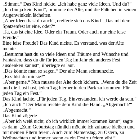
„Stimmt.“ Das Kind nickte. „Ich habe ganz viele Ideen. Und du?“
„Ich bin ja kein Kind“, brummte der Alte, und die Fältchen in seinen
Augenwinkeln lächelten.
„Aber Ideen hast du auch“, ereiferte sich das Kind. „Das mit dem
Spatzenfest ist eine, oder?“
„Ja, das ist eine Idee. Oder ein Traum. Oder auch nur eine leise
Freude.“
Eine leise Freude? Das Kind nickte. Es verstand, was der Alte
meinte.
„Bestimmt hast du so viele Ideen und Träume und Wünsche und
Fantasien, dass du dir für jeden Tag im Jahr ein anderes Fest
ausdenken kannst“, überlegte es laut.
„Das könnte man so sagen.“ Der alte Mann schmunzelte.
„Erzählst du mir sie?“
„Aber gerne.“ Nun musste der Alte doch kichern. „Wenn du die Zeit
und die Lust hast, jeden Tag hierher in den Park zu kommen. Für
jeden Tag ein Fest.“
Das Kind lachte. „Für jeden Tag. Einverstanden, ich werde da sein.“
„Ich auch.“ Der Mann reichte dem Kind die Hand. „Abgemacht?“
„Abgemacht.“
Das Kind zögerte.
„Aber ich weiß nicht, ob ich wirklich immer kommen kann“, sagte
es dann. „Zum Geburtstag nämlich möchte ich zuhause bleiben und
mit meinen Eltern feiern. Auch zum Namenstag, zu Ostern, zu
Weihnachten und immer, wenn es ein Fest zu feiern gibt.“