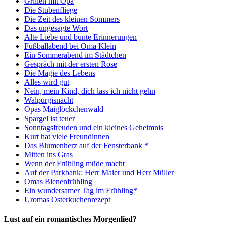
Grillen mit Opa
Die Stubenfliege
Die Zeit des kleinen Sommers
Das ungesagte Wort
Alte Liebe und bunte Erinnerungen
Fußballabend bei Oma Klein
Ein Sommerabend im Städtchen
Gespräch mit der ersten Rose
Die Magie des Lebens
Alles wird gut
Nein, mein Kind, dich lass ich nicht gehn
Walpurgisnacht
Opas Maiglöckchenwald
Spargel ist teuer
Sonntagsfreuden und ein kleines Geheimnis
Kurt hat viele Freundinnen
Das Blumenherz auf der Fensterbank *
Mitten ins Gras
Wenn der Frühling müde macht
Auf der Parkbank: Herr Maier und Herr Müller
Omas Bienenfrühling
Ein wundersamer Tag im Frühling*
Uromas Osterkuchenrezept
Lust auf ein romantisches Morgenlied?