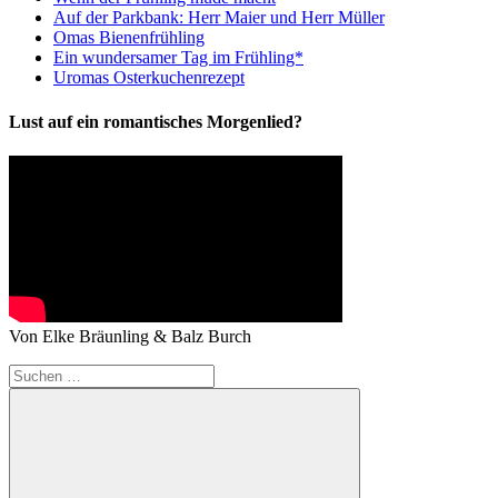
Auf der Parkbank: Herr Maier und Herr Müller
Omas Bienenfrühling
Ein wundersamer Tag im Frühling*
Uromas Osterkuchenrezept
Lust auf ein romantisches Morgenlied?
Von Elke Bräunling & Balz Burch
Suchen
nach: