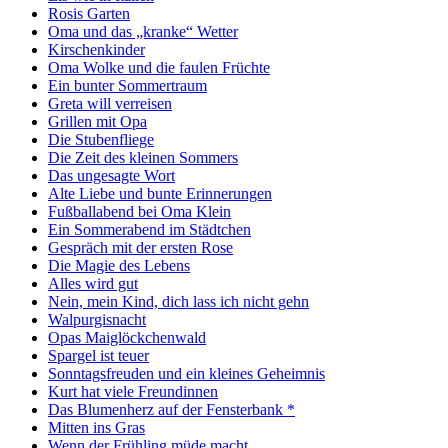
Rosis Garten
Oma und das „kranke“ Wetter
Kirschenkinder
Oma Wolke und die faulen Früchte
Ein bunter Sommertraum
Greta will verreisen
Grillen mit Opa
Die Stubenfliege
Die Zeit des kleinen Sommers
Das ungesagte Wort
Alte Liebe und bunte Erinnerungen
Fußballabend bei Oma Klein
Ein Sommerabend im Städtchen
Gespräch mit der ersten Rose
Die Magie des Lebens
Alles wird gut
Nein, mein Kind, dich lass ich nicht gehn
Walpurgisnacht
Opas Maiglöckchenwald
Spargel ist teuer
Sonntagsfreuden und ein kleines Geheimnis
Kurt hat viele Freundinnen
Das Blumenherz auf der Fensterbank *
Mitten ins Gras
Wenn der Frühling müde macht