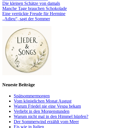
Die kleinen Schätze von damals
Manche Tage brauchen Schokolade
Eine verrückte Freude für Hermine
„Adieu“, sagt der Sommer
Neueste Beiträge
Spätsommermorgen
Vom königlichen Monat August
Warum Friedel nie eine Vespa bekam
Verliebt in den Morgenstunden
Warum nicht mal in den Himmel hüpfen?
Der Sommerwind erzählt vom Meer
Eis wie in Italien