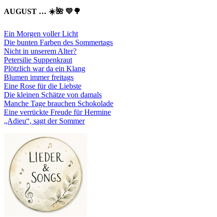
AUGUST … ☀️🌺 💛🌳
Ein Morgen voller Licht
Die bunten Farben des Sommertags
Nicht in unserem Alter?
Petersilie Suppenkraut
Plötzlich war da ein Klang
Blumen immer freitags
Eine Rose für die Liebste
Die kleinen Schätze von damals
Manche Tage brauchen Schokolade
Eine verrückte Freude für Hermine
„Adieu“, sagt der Sommer