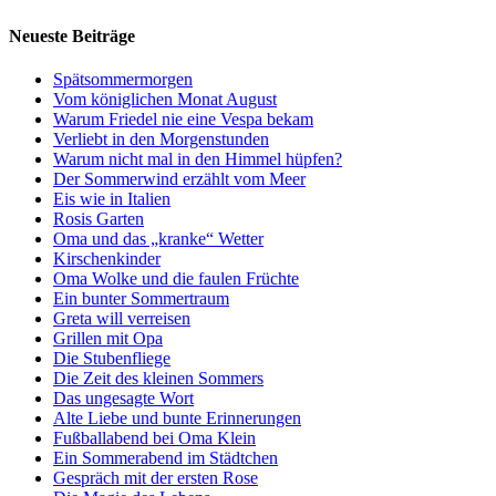
Neueste Beiträge
Spätsommermorgen
Vom königlichen Monat August
Warum Friedel nie eine Vespa bekam
Verliebt in den Morgenstunden
Warum nicht mal in den Himmel hüpfen?
Der Sommerwind erzählt vom Meer
Eis wie in Italien
Rosis Garten
Oma und das „kranke“ Wetter
Kirschenkinder
Oma Wolke und die faulen Früchte
Ein bunter Sommertraum
Greta will verreisen
Grillen mit Opa
Die Stubenfliege
Die Zeit des kleinen Sommers
Das ungesagte Wort
Alte Liebe und bunte Erinnerungen
Fußballabend bei Oma Klein
Ein Sommerabend im Städtchen
Gespräch mit der ersten Rose