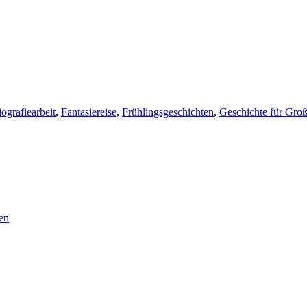
ografiearbeit
,
Fantasiereise
,
Frühlingsgeschichten
,
Geschichte für Gro
en