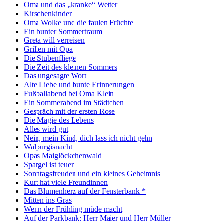
Oma und das „kranke“ Wetter
Kirschenkinder
Oma Wolke und die faulen Früchte
Ein bunter Sommertraum
Greta will verreisen
Grillen mit Opa
Die Stubenfliege
Die Zeit des kleinen Sommers
Das ungesagte Wort
Alte Liebe und bunte Erinnerungen
Fußballabend bei Oma Klein
Ein Sommerabend im Städtchen
Gespräch mit der ersten Rose
Die Magie des Lebens
Alles wird gut
Nein, mein Kind, dich lass ich nicht gehn
Walpurgisnacht
Opas Maiglöckchenwald
Spargel ist teuer
Sonntagsfreuden und ein kleines Geheimnis
Kurt hat viele Freundinnen
Das Blumenherz auf der Fensterbank *
Mitten ins Gras
Wenn der Frühling müde macht
Auf der Parkbank: Herr Maier und Herr Müller