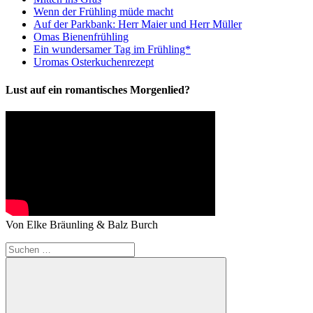
Wenn der Frühling müde macht
Auf der Parkbank: Herr Maier und Herr Müller
Omas Bienenfrühling
Ein wundersamer Tag im Frühling*
Uromas Osterkuchenrezept
Lust auf ein romantisches Morgenlied?
Von Elke Bräunling & Balz Burch
Suchen
nach: