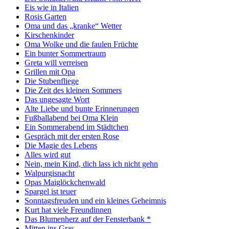
Eis wie in Italien
Rosis Garten
Oma und das „kranke“ Wetter
Kirschenkinder
Oma Wolke und die faulen Früchte
Ein bunter Sommertraum
Greta will verreisen
Grillen mit Opa
Die Stubenfliege
Die Zeit des kleinen Sommers
Das ungesagte Wort
Alte Liebe und bunte Erinnerungen
Fußballabend bei Oma Klein
Ein Sommerabend im Städtchen
Gespräch mit der ersten Rose
Die Magie des Lebens
Alles wird gut
Nein, mein Kind, dich lass ich nicht gehn
Walpurgisnacht
Opas Maiglöckchenwald
Spargel ist teuer
Sonntagsfreuden und ein kleines Geheimnis
Kurt hat viele Freundinnen
Das Blumenherz auf der Fensterbank *
Mitten ins Gras