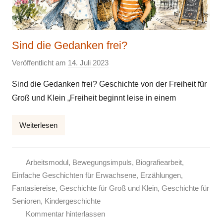
Sind die Gedanken frei?
Veröffentlicht am
14. Juli 2023
v
o
Sind die Gedanken frei? Geschichte von der Freiheit für
n
Groß und Klein „Freiheit beginnt leise in einem
E
l
Weiterlesen
k
e
Arbeitsmodul
,
Bewegungsimpuls
,
Biografiearbeit
,
Einfache Geschichten für Erwachsene
,
Erzählungen
,
Fantasiereise
,
Geschichte für Groß und Klein
,
Geschichte für
Senioren
,
Kindergeschichte
Kommentar hinterlassen