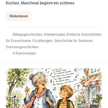
Kochen. Manchmal beginnt ein schönes
l
k
Weiterlesen
e
Alltagsgeschichten
,
Arbeitsmodul
,
Einfache Geschichten
für Erwachsene
,
Erzählungen
,
Geschichte für Senioren
,
Sommergeschichten
4 Kommentare