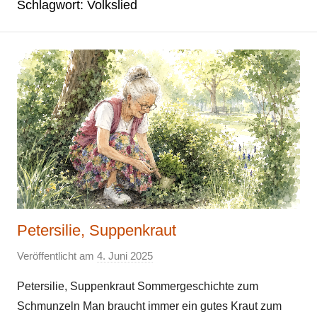
Schlagwort:
Volkslied
Petersilie, Suppenkraut
Veröffentlicht am
4. Juni 2025
v
o
Petersilie, Suppenkraut Sommergeschichte zum
n
Schmunzeln Man braucht immer ein gutes Kraut zum
E