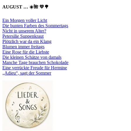
AUGUST … ☀️🌺 💛🌳
Ein Morgen voller Licht
Die bunten Farben des Sommertags
Nicht in unserem Alter?
Petersilie Suppenkraut
Plötzlich war da ein Klang
Blumen immer freitags
Eine Rose für die Liebste
Die kleinen Schätze von damals
Manche Tage brauchen Schokolade
Eine verrückte Freude für Hermine
„Adieu“, sagt der Sommer