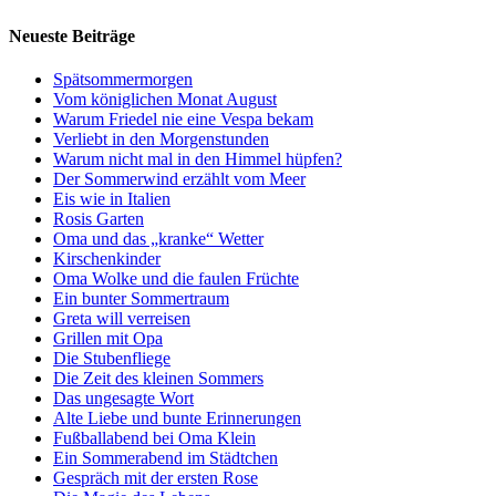
Neueste Beiträge
Spätsommermorgen
Vom königlichen Monat August
Warum Friedel nie eine Vespa bekam
Verliebt in den Morgenstunden
Warum nicht mal in den Himmel hüpfen?
Der Sommerwind erzählt vom Meer
Eis wie in Italien
Rosis Garten
Oma und das „kranke“ Wetter
Kirschenkinder
Oma Wolke und die faulen Früchte
Ein bunter Sommertraum
Greta will verreisen
Grillen mit Opa
Die Stubenfliege
Die Zeit des kleinen Sommers
Das ungesagte Wort
Alte Liebe und bunte Erinnerungen
Fußballabend bei Oma Klein
Ein Sommerabend im Städtchen
Gespräch mit der ersten Rose