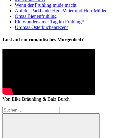
Wenn der Frühling müde macht
Auf der Parkbank: Herr Maier und Herr Müller
Omas Bienenfrühling
Ein wundersamer Tag im Frühling*
Uromas Osterkuchenrezept
Lust auf ein romantisches Morgenlied?
Von Elke Bräunling & Balz Burch
Suchen
nach: