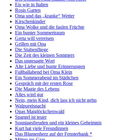
Eis wie in Italien
Rosis Garten
Oma und das „kranke“ Wetter
Kirschenkinder
Oma Wolke und die faulen Früchte
Ein bunter Sommertraum
Greta will verreisen
Grillen mit Opa
Die Stubenfliege
Die Zeit des kleinen Sommers
Das ungesagte Wort
Alte Liebe und bunte Erinnerungen
Fußballabend bei Oma Klein
Ein Sommerabend im Städtchen
Gespräch mit der ersten Rose
Die Magie des Lebens
Alles wird gut
Nein, mein Kind, dich lass ich nicht gehn
Walpurgisnacht
Opas Maiglöckchenwald
Spargel ist teuer
Sonntagsfreuden und ein kleines Geheimnis
Kurt hat viele Freundinnen
Das Blumenherz auf der Fensterbank *
Mitten ins Gras