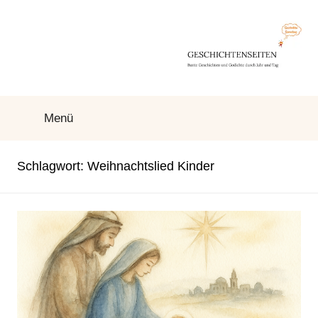
Zum
Inhalt
springen
Geschichtenseiten
Bunte
Geschichten
Menü
und
Gedichte
durch
Schlagwort:
Weihnachtslied Kinder
Jahr
und
Tag