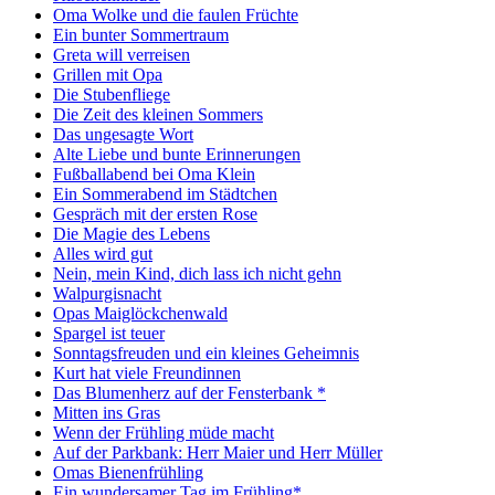
Oma Wolke und die faulen Früchte
Ein bunter Sommertraum
Greta will verreisen
Grillen mit Opa
Die Stubenfliege
Die Zeit des kleinen Sommers
Das ungesagte Wort
Alte Liebe und bunte Erinnerungen
Fußballabend bei Oma Klein
Ein Sommerabend im Städtchen
Gespräch mit der ersten Rose
Die Magie des Lebens
Alles wird gut
Nein, mein Kind, dich lass ich nicht gehn
Walpurgisnacht
Opas Maiglöckchenwald
Spargel ist teuer
Sonntagsfreuden und ein kleines Geheimnis
Kurt hat viele Freundinnen
Das Blumenherz auf der Fensterbank *
Mitten ins Gras
Wenn der Frühling müde macht
Auf der Parkbank: Herr Maier und Herr Müller
Omas Bienenfrühling
Ein wundersamer Tag im Frühling*