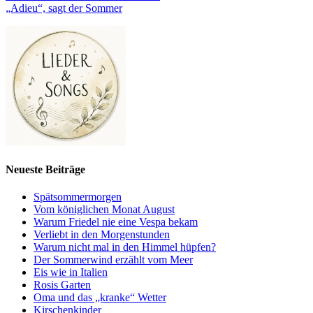
„Adieu“, sagt der Sommer
Neueste Beiträge
Spätsommermorgen
Vom königlichen Monat August
Warum Friedel nie eine Vespa bekam
Verliebt in den Morgenstunden
Warum nicht mal in den Himmel hüpfen?
Der Sommerwind erzählt vom Meer
Eis wie in Italien
Rosis Garten
Oma und das „kranke“ Wetter
Kirschenkinder