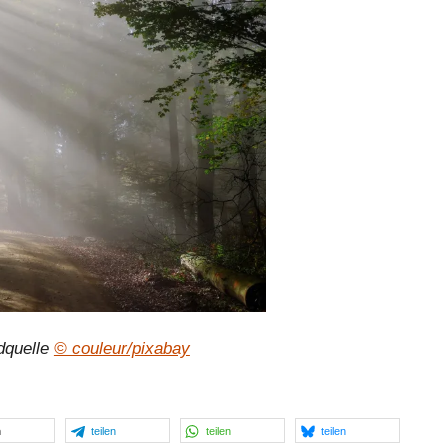
dquelle
© couleur/pixabay
n
teilen
teilen
teilen