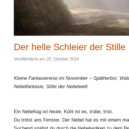
Der helle Schleier der Stille
Veröffentlicht am
29. Oktober 2024
v
o
n
Kleine Fantasiereise im November – Spätherbst, Wal
E
Nebelfantasie, Stille der Nebelwelt
l
k
e
Ein Nebeltag ist heute. Kühl ist es, trübe, trist.
Du trittst ans Fenster. Der Nebel hat es mit einem m
Suchend spähst du durch die Nebelwolken zu dem B