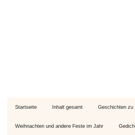
Zum
Inhalt
springen
Bunte
Geschichtenseiten
Geschichten
Startseite
und
Inhalt gesamt
Geschichten zu
Gedichte
durch
Weihnachten und andere Feste im Jahr
Gedich
Jahr