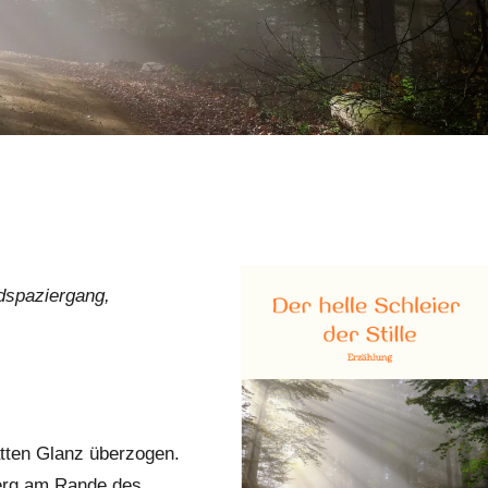
dspaziergang,
atten Glanz überzogen.
erg am Rande des