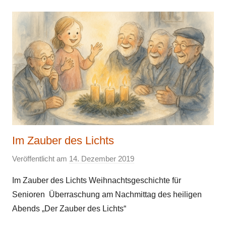
Im Zauber des Lichts
Veröffentlicht am
14. Dezember 2019
v
o
Im Zauber des Lichts Weihnachtsgeschichte für
n
Senioren Überraschung am Nachmittag des heiligen
E
Abends „Der Zauber des Lichts“
l
k