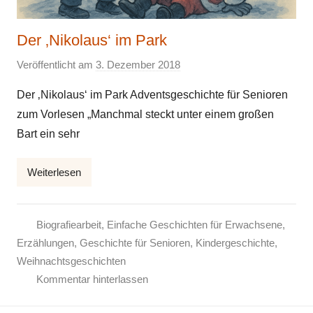
Der ‚Nikolaus‘ im Park
Veröffentlicht am
3. Dezember 2018
v
o
Der ‚Nikolaus‘ im Park Adventsgeschichte für Senioren
n
zum Vorlesen „Manchmal steckt unter einem großen
E
Bart ein sehr
l
k
Weiterlesen
e
Biografiearbeit
,
Einfache Geschichten für Erwachsene
,
Erzählungen
,
Geschichte für Senioren
,
Kindergeschichte
,
Weihnachtsgeschichten
Kommentar hinterlassen