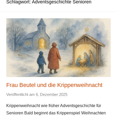
Schlagwort:
Adventsgeschichte Senioren
Frau Beutel und die Krippenweihnacht
Veröffentlicht am
6. Dezember 2025
v
o
Krippenweihnacht wie früher Adventsgeschichte für
n
Senioren Bald beginnt das Krippenspiel Weihnachten
E