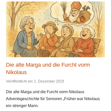
Die alte Marga und die Furcht vorm
Nikolaus
Veröffentlicht am
1. Dezember 2019
v
o
Die alte Marga und die Furcht vorm Nikolaus
n
Adventsgeschichte für Senioren „Früher war Nikolaus
E
ein strenger Mann.
l