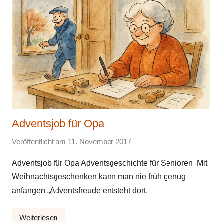
Adventsjob für Opa
Veröffentlicht am
11. November 2017
v
o
Adventsjob für Opa Adventsgeschichte für Senioren Mit
n
Weihnachtsgeschenken kann man nie früh genug
E
anfangen „Adventsfreude entsteht dort,
l
k
Weiterlesen
e