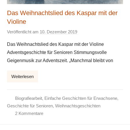
Das Weihnachtslied des Kaspar mit der
Violine
Veröffentlicht am
10. Dezember 2019
v
o
Das Weihnachtslied des Kaspar mit der Violine
n
Adventsgeschichte für Senioren Stimmungsvolle
E
Geigenmusik zur Adventszeit. „Manchmal bleibt von
l
k
Weiterlesen
e
Biografiearbeit
,
Einfache Geschichten für Erwachsene
,
Geschichte für Senioren
,
Weihnachtsgeschichten
2 Kommentare