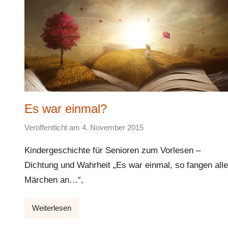
Es war einmal?
Veröffentlicht am
4. November 2015
v
o
Kindergeschichte für Senioren zum Vorlesen –
n
Dichtung und Wahrheit „Es war einmal, so fangen alle
E
Märchen an…“,
l
k
e
Weiterlesen