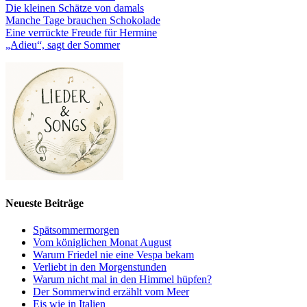
Die kleinen Schätze von damals
Manche Tage brauchen Schokolade
Eine verrückte Freude für Hermine
„Adieu“, sagt der Sommer
Neueste Beiträge
Spätsommermorgen
Vom königlichen Monat August
Warum Friedel nie eine Vespa bekam
Verliebt in den Morgenstunden
Warum nicht mal in den Himmel hüpfen?
Der Sommerwind erzählt vom Meer
Eis wie in Italien