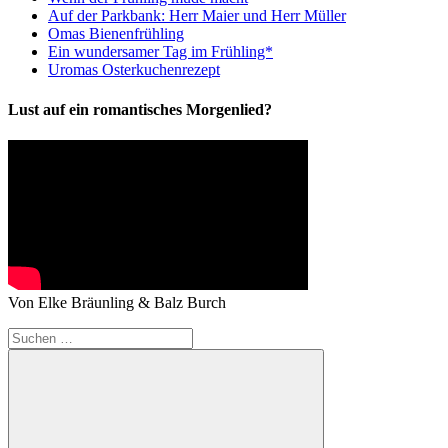
Auf der Parkbank: Herr Maier und Herr Müller
Omas Bienenfrühling
Ein wundersamer Tag im Frühling*
Uromas Osterkuchenrezept
Lust auf ein romantisches Morgenlied?
Von Elke Bräunling & Balz Burch
Suchen
nach: