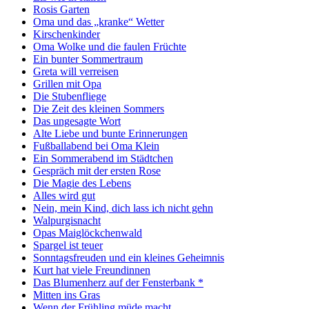
Rosis Garten
Oma und das „kranke“ Wetter
Kirschenkinder
Oma Wolke und die faulen Früchte
Ein bunter Sommertraum
Greta will verreisen
Grillen mit Opa
Die Stubenfliege
Die Zeit des kleinen Sommers
Das ungesagte Wort
Alte Liebe und bunte Erinnerungen
Fußballabend bei Oma Klein
Ein Sommerabend im Städtchen
Gespräch mit der ersten Rose
Die Magie des Lebens
Alles wird gut
Nein, mein Kind, dich lass ich nicht gehn
Walpurgisnacht
Opas Maiglöckchenwald
Spargel ist teuer
Sonntagsfreuden und ein kleines Geheimnis
Kurt hat viele Freundinnen
Das Blumenherz auf der Fensterbank *
Mitten ins Gras
Wenn der Frühling müde macht