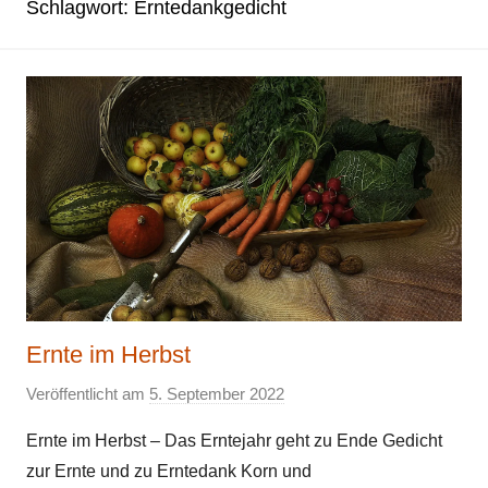
Schlagwort:
Erntedankgedicht
Ernte im Herbst
Veröffentlicht am
5. September 2022
v
o
Ernte im Herbst – Das Erntejahr geht zu Ende Gedicht
n
zur Ernte und zu Erntedank Korn und
E