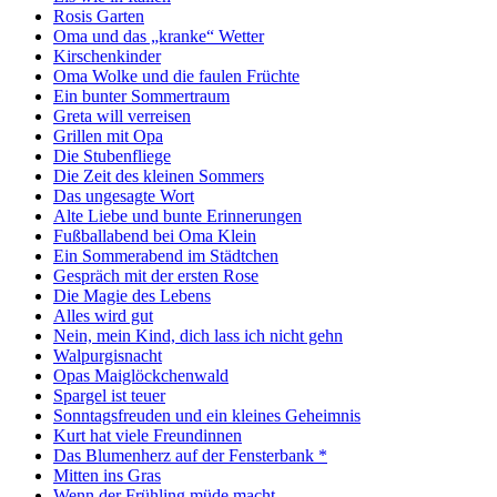
Rosis Garten
Oma und das „kranke“ Wetter
Kirschenkinder
Oma Wolke und die faulen Früchte
Ein bunter Sommertraum
Greta will verreisen
Grillen mit Opa
Die Stubenfliege
Die Zeit des kleinen Sommers
Das ungesagte Wort
Alte Liebe und bunte Erinnerungen
Fußballabend bei Oma Klein
Ein Sommerabend im Städtchen
Gespräch mit der ersten Rose
Die Magie des Lebens
Alles wird gut
Nein, mein Kind, dich lass ich nicht gehn
Walpurgisnacht
Opas Maiglöckchenwald
Spargel ist teuer
Sonntagsfreuden und ein kleines Geheimnis
Kurt hat viele Freundinnen
Das Blumenherz auf der Fensterbank *
Mitten ins Gras
Wenn der Frühling müde macht