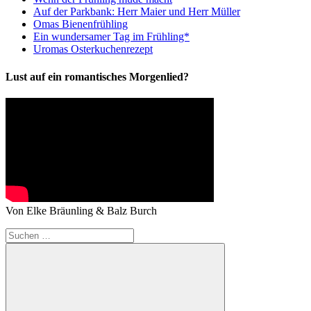
Auf der Parkbank: Herr Maier und Herr Müller
Omas Bienenfrühling
Ein wundersamer Tag im Frühling*
Uromas Osterkuchenrezept
Lust auf ein romantisches Morgenlied?
Von Elke Bräunling & Balz Burch
Suchen
nach: