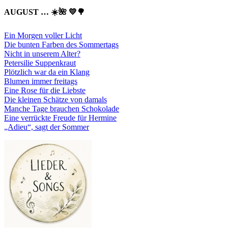
AUGUST … ☀️🌺 💛🌳
Ein Morgen voller Licht
Die bunten Farben des Sommertags
Nicht in unserem Alter?
Petersilie Suppenkraut
Plötzlich war da ein Klang
Blumen immer freitags
Eine Rose für die Liebste
Die kleinen Schätze von damals
Manche Tage brauchen Schokolade
Eine verrückte Freude für Hermine
„Adieu“, sagt der Sommer