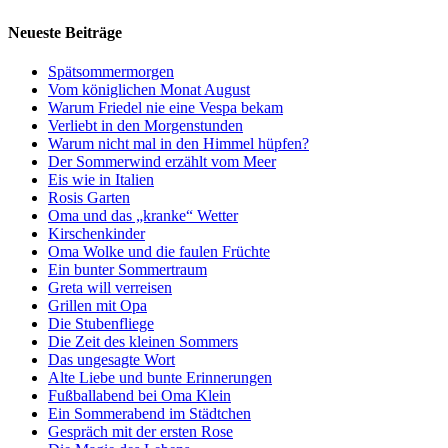
Neueste Beiträge
Spätsommermorgen
Vom königlichen Monat August
Warum Friedel nie eine Vespa bekam
Verliebt in den Morgenstunden
Warum nicht mal in den Himmel hüpfen?
Der Sommerwind erzählt vom Meer
Eis wie in Italien
Rosis Garten
Oma und das „kranke“ Wetter
Kirschenkinder
Oma Wolke und die faulen Früchte
Ein bunter Sommertraum
Greta will verreisen
Grillen mit Opa
Die Stubenfliege
Die Zeit des kleinen Sommers
Das ungesagte Wort
Alte Liebe und bunte Erinnerungen
Fußballabend bei Oma Klein
Ein Sommerabend im Städtchen
Gespräch mit der ersten Rose