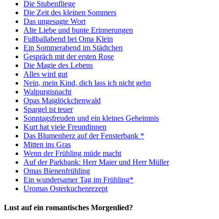
Die Stubenfliege
Die Zeit des kleinen Sommers
Das ungesagte Wort
Alte Liebe und bunte Erinnerungen
Fußballabend bei Oma Klein
Ein Sommerabend im Städtchen
Gespräch mit der ersten Rose
Die Magie des Lebens
Alles wird gut
Nein, mein Kind, dich lass ich nicht gehn
Walpurgisnacht
Opas Maiglöckchenwald
Spargel ist teuer
Sonntagsfreuden und ein kleines Geheimnis
Kurt hat viele Freundinnen
Das Blumenherz auf der Fensterbank *
Mitten ins Gras
Wenn der Frühling müde macht
Auf der Parkbank: Herr Maier und Herr Müller
Omas Bienenfrühling
Ein wundersamer Tag im Frühling*
Uromas Osterkuchenrezept
Lust auf ein romantisches Morgenlied?