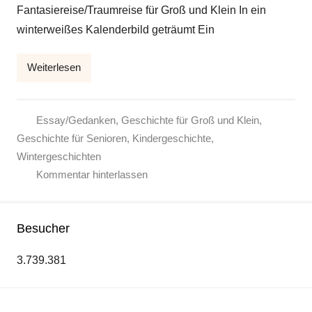
Fantasiereise/Traumreise für Groß und Klein In ein
E
winterweißes Kalenderbild geträumt Ein
l
k
Weiterlesen
e
Essay/Gedanken
,
Geschichte für Groß und Klein
,
Geschichte für Senioren
,
Kindergeschichte
,
Wintergeschichten
Kommentar hinterlassen
Besucher
3.739.381