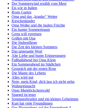
Der Sommerwind erzählt vom Meer
Eis wie in Italien
Rosis Garten
Oma und das „kranke“ Wetter
Kirschenkinder
Oma Wolke und die faulen Früchte
Ein bunter Sommertraum
Greta will verreisen
Grillen mit Opa
Die Stubenfliege
Die Zeit des kleinen Sommers
Das ungesagte Wort
Alte Liebe und bunte Erinnerungen
Fußballabend bei Oma Klein
Ein Sommerabend im Städtchen
Gespräch mit der ersten Rose
Die Magie des Lebens
Alles wird gut
Nein, mein Kind, dich lass ich nicht gehn
Walpurgisnacht
Opas Maiglöckchenwald
Spargel ist teuer
Sonntagsfreuden und ein kleines Geheimnis
Kurt hat viele Freundinnen
Das Blumenherz auf der Fensterbank *