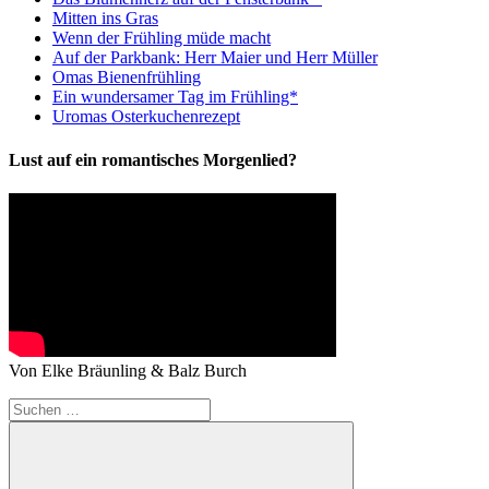
Mitten ins Gras
Wenn der Frühling müde macht
Auf der Parkbank: Herr Maier und Herr Müller
Omas Bienenfrühling
Ein wundersamer Tag im Frühling*
Uromas Osterkuchenrezept
Lust auf ein romantisches Morgenlied?
Von Elke Bräunling & Balz Burch
Suchen
nach: