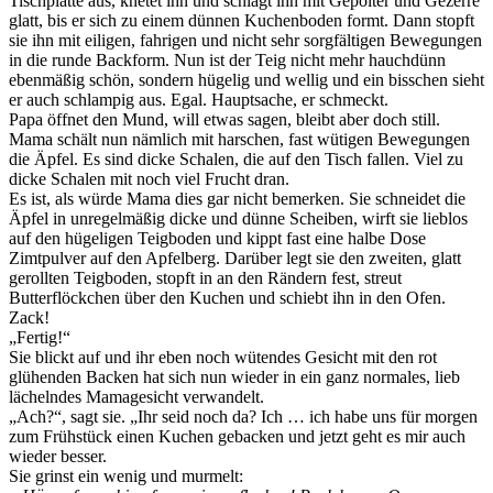
Tischplatte aus, knetet ihn und schlägt ihn mit Gepolter und Gezerre
glatt, bis er sich zu einem dünnen Kuchenboden formt. Dann stopft
sie ihn mit eiligen, fahrigen und nicht sehr sorgfältigen Bewegungen
in die runde Backform. Nun ist der Teig nicht mehr hauchdünn
ebenmäßig schön, sondern hügelig und wellig und ein bisschen sieht
er auch schlampig aus. Egal. Hauptsache, er schmeckt.
Papa öffnet den Mund, will etwas sagen, bleibt aber doch still.
Mama schält nun nämlich mit harschen, fast wütigen Bewegungen
die Äpfel. Es sind dicke Schalen, die auf den Tisch fallen. Viel zu
dicke Schalen mit noch viel Frucht dran.
Es ist, als würde Mama dies gar nicht bemerken. Sie schneidet die
Äpfel in unregelmäßig dicke und dünne Scheiben, wirft sie lieblos
auf den hügeligen Teigboden und kippt fast eine halbe Dose
Zimtpulver auf den Apfelberg. Darüber legt sie den zweiten, glatt
gerollten Teigboden, stopft in an den Rändern fest, streut
Butterflöckchen über den Kuchen und schiebt ihn in den Ofen.
Zack!
„Fertig!“
Sie blickt auf und ihr eben noch wütendes Gesicht mit den rot
glühenden Backen hat sich nun wieder in ein ganz normales, lieb
lächelndes Mamagesicht verwandelt.
„Ach?“, sagt sie. „Ihr seid noch da? Ich … ich habe uns für morgen
zum Frühstück einen Kuchen gebacken und jetzt geht es mir auch
wieder besser.
Sie grinst ein wenig und murmelt: