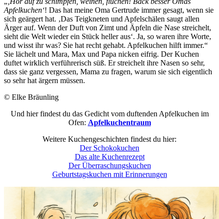
„
‚Hör auf zu schimpfen, weinen, fluchen! Back besser Omas
Apfelkuchen‘
! Das hat meine Oma Gertrude immer gesagt, wenn sie
sich geärgert hat. ‚Das Teigkneten und Apfelschälen saugt allen
Ärger auf. Wenn der Duft von Zimt und Äpfeln die Nase streichelt,
sieht die Welt wieder ein Stück heller aus‘. Ja, so waren ihre Worte,
und wisst ihr was? Sie hat recht gehabt. Apfelkuchen hilft immer.“
Sie lächelt und Mara, Max und Papa nicken eifrig. Der Kuchen
duftet wirklich verführerisch süß. Er streichelt ihre Nasen so sehr,
dass sie ganz vergessen, Mama zu fragen, warum sie sich eigentlich
so sehr hat ärgern müssen.
© Elke Bräunling
Und hier findest du das Gedicht vom duftenden Apfelkuchen im
Ofen:
Apfelkuchentraum
Weitere Kuchengeschichten findest du hier:
Der Schokokuchen
Das alte Kuchenrezept
Der Überraschungskuchen
Geburtstagskuchen mit Erinnerungen