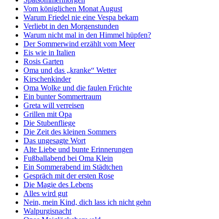
Vom königlichen Monat August
Warum Friedel nie eine Vespa bekam
Verliebt in den Morgenstunden
Warum nicht mal in den Himmel hüpfen?
Der Sommerwind erzählt vom Meer
Eis wie in Italien
Rosis Garten
Oma und das „kranke“ Wetter
Kirschenkinder
Oma Wolke und die faulen Früchte
Ein bunter Sommertraum
Greta will verreisen
Grillen mit Opa
Die Stubenfliege
Die Zeit des kleinen Sommers
Das ungesagte Wort
Alte Liebe und bunte Erinnerungen
Fußballabend bei Oma Klein
Ein Sommerabend im Städtchen
Gespräch mit der ersten Rose
Die Magie des Lebens
Alles wird gut
Nein, mein Kind, dich lass ich nicht gehn
Walpurgisnacht