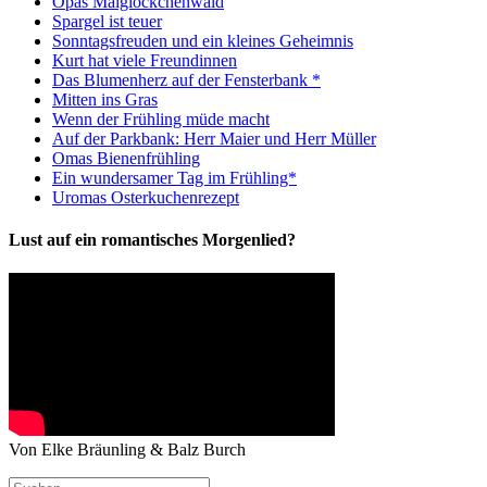
Opas Maiglöckchenwald
Spargel ist teuer
Sonntagsfreuden und ein kleines Geheimnis
Kurt hat viele Freundinnen
Das Blumenherz auf der Fensterbank *
Mitten ins Gras
Wenn der Frühling müde macht
Auf der Parkbank: Herr Maier und Herr Müller
Omas Bienenfrühling
Ein wundersamer Tag im Frühling*
Uromas Osterkuchenrezept
Lust auf ein romantisches Morgenlied?
Von Elke Bräunling & Balz Burch
Suchen