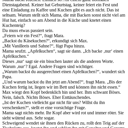
Dienstagabend. Keiner hat Geburtstag, keiner feiert ein Fest und
eine Einladung zu Kaffee und Kuchen gibt es auch nicht. Das ist
seltsam. Warum stellt sich Mama, die mit Backen sonst nicht viel am
Hut hat, einfach so am Abend in die Küche und knetet einen
Kuchenteig?
Da muss etwas passiert sein.
„Feiern wir ein Fest?“, fragt Mara.
„Backst du Käsekuchen?“, erkundigt sich Max.
„Mit Vanilleeis und Sahne?“, fügt Papa hinzu.
Mama seufzt. „Apfelkuchen“, sagt sie dann. „Ich backe ‚nur‘ einen
Apfelkuchen.“
Dieses ‚nur‘ sagt sie ein bisschen lauter als die anderen Worte.
Warum ‚nur‘? Egal. Andere Fragen sind wichtiger.
„Warum backst du ausgerechnet einen Apfelkuchen?“, wundert sich
Papa.
„Und warum backst du ihn jetzt am Abend?“, fragt Mara. „Bis der
Kuchen fertig ist, liegen wir im Bett und können ihn nicht essen.“
Max wiegt den Kopf bedenklich hin und her. Ihm schwant Böses.
Nein, falsch. Nichts Böses. Eher Enttäuschendes.
„Ist der Kuchen vielleicht gar nicht für uns? Willst du ihn
verschenken?“, stellt er eine vorsichtige Frage.
Mama sagt nichts mehr. Ihr Kopf aber wird rot und immer röter. Sie
sieht wütend aus. Sehr sogar.
Schweigend wendet sie ihnen den Rücken zu, rollt den Teig auf der