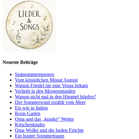
Neueste Beiträge
Spätsommermorgen
Vom königlichen Monat August
Warum Friedel nie eine Vespa bekam
Verliebt in den Morgenstunden
Warum nicht mal in den Himmel hüpfen?
Der Sommerwind erzählt vom Meer
Eis wie in Italien
Rosis Garten
Oma und das „kranke“ Wetter
Kirschenkinder
Oma Wolke und die faulen Früchte
Ein bunter Sommertraum