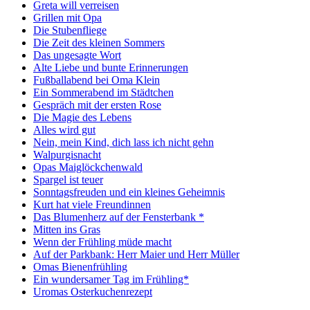
Greta will verreisen
Grillen mit Opa
Die Stubenfliege
Die Zeit des kleinen Sommers
Das ungesagte Wort
Alte Liebe und bunte Erinnerungen
Fußballabend bei Oma Klein
Ein Sommerabend im Städtchen
Gespräch mit der ersten Rose
Die Magie des Lebens
Alles wird gut
Nein, mein Kind, dich lass ich nicht gehn
Walpurgisnacht
Opas Maiglöckchenwald
Spargel ist teuer
Sonntagsfreuden und ein kleines Geheimnis
Kurt hat viele Freundinnen
Das Blumenherz auf der Fensterbank *
Mitten ins Gras
Wenn der Frühling müde macht
Auf der Parkbank: Herr Maier und Herr Müller
Omas Bienenfrühling
Ein wundersamer Tag im Frühling*
Uromas Osterkuchenrezept