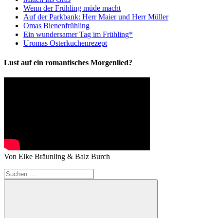
Wenn der Frühling müde macht
Auf der Parkbank: Herr Maier und Herr Müller
Omas Bienenfrühling
Ein wundersamer Tag im Frühling*
Uromas Osterkuchenrezept
Lust auf ein romantisches Morgenlied?
Von Elke Bräunling & Balz Burch
Suchen
nach: