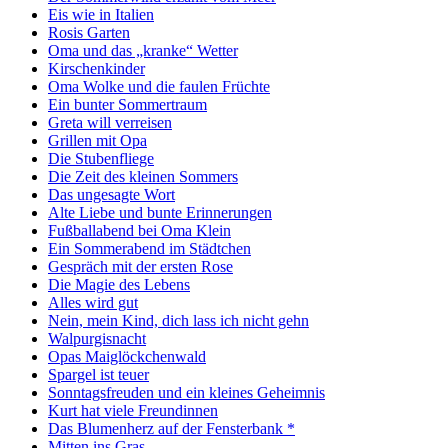
Eis wie in Italien
Rosis Garten
Oma und das „kranke“ Wetter
Kirschenkinder
Oma Wolke und die faulen Früchte
Ein bunter Sommertraum
Greta will verreisen
Grillen mit Opa
Die Stubenfliege
Die Zeit des kleinen Sommers
Das ungesagte Wort
Alte Liebe und bunte Erinnerungen
Fußballabend bei Oma Klein
Ein Sommerabend im Städtchen
Gespräch mit der ersten Rose
Die Magie des Lebens
Alles wird gut
Nein, mein Kind, dich lass ich nicht gehn
Walpurgisnacht
Opas Maiglöckchenwald
Spargel ist teuer
Sonntagsfreuden und ein kleines Geheimnis
Kurt hat viele Freundinnen
Das Blumenherz auf der Fensterbank *
Mitten ins Gras