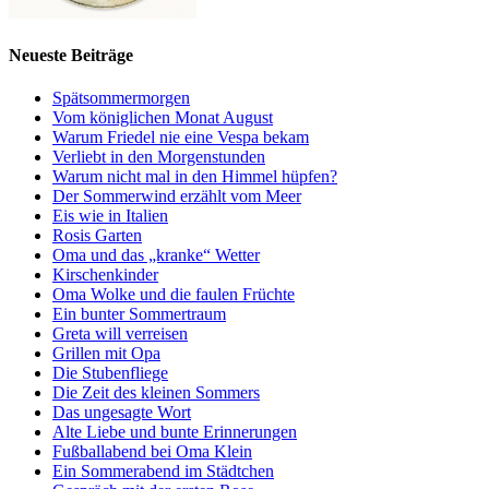
Neueste Beiträge
Spätsommermorgen
Vom königlichen Monat August
Warum Friedel nie eine Vespa bekam
Verliebt in den Morgenstunden
Warum nicht mal in den Himmel hüpfen?
Der Sommerwind erzählt vom Meer
Eis wie in Italien
Rosis Garten
Oma und das „kranke“ Wetter
Kirschenkinder
Oma Wolke und die faulen Früchte
Ein bunter Sommertraum
Greta will verreisen
Grillen mit Opa
Die Stubenfliege
Die Zeit des kleinen Sommers
Das ungesagte Wort
Alte Liebe und bunte Erinnerungen
Fußballabend bei Oma Klein
Ein Sommerabend im Städtchen