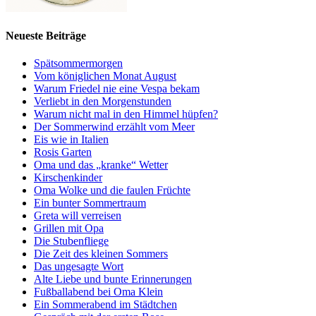
Neueste Beiträge
Spätsommermorgen
Vom königlichen Monat August
Warum Friedel nie eine Vespa bekam
Verliebt in den Morgenstunden
Warum nicht mal in den Himmel hüpfen?
Der Sommerwind erzählt vom Meer
Eis wie in Italien
Rosis Garten
Oma und das „kranke“ Wetter
Kirschenkinder
Oma Wolke und die faulen Früchte
Ein bunter Sommertraum
Greta will verreisen
Grillen mit Opa
Die Stubenfliege
Die Zeit des kleinen Sommers
Das ungesagte Wort
Alte Liebe und bunte Erinnerungen
Fußballabend bei Oma Klein
Ein Sommerabend im Städtchen