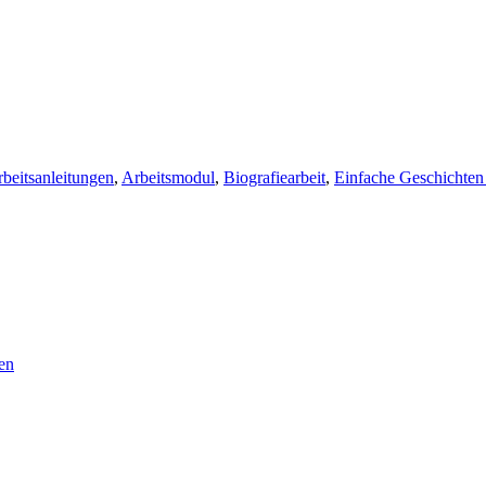
beitsanleitungen
,
Arbeitsmodul
,
Biografiearbeit
,
Einfache Geschichten
en