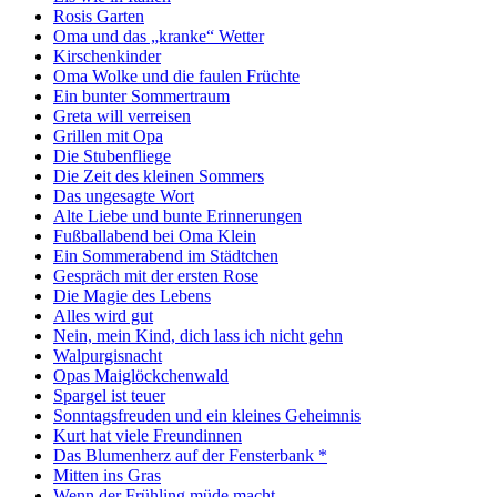
Rosis Garten
Oma und das „kranke“ Wetter
Kirschenkinder
Oma Wolke und die faulen Früchte
Ein bunter Sommertraum
Greta will verreisen
Grillen mit Opa
Die Stubenfliege
Die Zeit des kleinen Sommers
Das ungesagte Wort
Alte Liebe und bunte Erinnerungen
Fußballabend bei Oma Klein
Ein Sommerabend im Städtchen
Gespräch mit der ersten Rose
Die Magie des Lebens
Alles wird gut
Nein, mein Kind, dich lass ich nicht gehn
Walpurgisnacht
Opas Maiglöckchenwald
Spargel ist teuer
Sonntagsfreuden und ein kleines Geheimnis
Kurt hat viele Freundinnen
Das Blumenherz auf der Fensterbank *
Mitten ins Gras
Wenn der Frühling müde macht