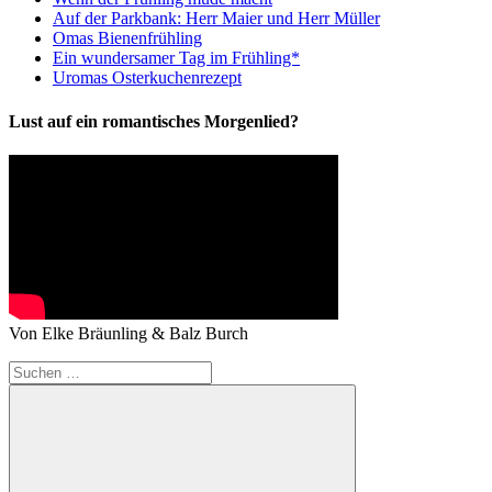
Auf der Parkbank: Herr Maier und Herr Müller
Omas Bienenfrühling
Ein wundersamer Tag im Frühling*
Uromas Osterkuchenrezept
Lust auf ein romantisches Morgenlied?
Von Elke Bräunling & Balz Burch
Suchen
nach: