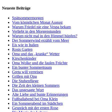
Neueste Beiträge
Spätsommermorgen
Vom königlichen Monat August
Warum Friedel nie eine Vespa bekam
Verliebt in den Morgenstunden
Warum nicht mal in den Himmel hüpfen?
Der Sommerwind erzählt vom Meer
Eis wie in Italien
Rosis Garten
Oma und das „kranke“ Wetter
Kirschenkinder
Oma Wolke und die faulen Früchte
Ein bunter Sommertraum
Greta will verreisen
Grillen mit Opa
Die Stubenfliege
Die Zeit des kleinen Sommers
Das ungesagte Wort
Alte Liebe und bunte Erinnerungen
Fußballabend bei Oma Klein
Ein Sommerabend im Städtchen
Gespräch mit der ersten Rose