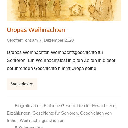
Uropas Weihnachten
Veröffentlicht am
7. Dezember 2020
v
o
Uropas Weihnachten Weihnachtsgeschichte für
n
Senioren Ein Weihnachtsfest in alten Zeiten In dieser
E
berührenden Geschichte nimmt Uropa seine
l
k
Weiterlesen
e
Biografiearbeit
,
Einfache Geschichten für Erwachsene
,
Erzählungen
,
Geschichte für Senioren
,
Geschichten von
früher
,
Weihnachtsgeschichten
5 Kommentare