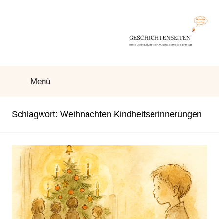
Zum
Inhalt
springen
Geschichtenseiten
Bunte
Geschichten
Menü
und
Gedichte
durch
Schlagwort:
Weihnachten Kindheitserinnerungen
Jahr
und
Tag