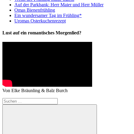
Auf der Parkbank: Herr Maier und Herr Müller
Omas Bienenfrühling
Ein wundersamer Tag im Frühling*
Uromas Osterkuchenrezept
Lust auf ein romantisches Morgenlied?
Von Elke Bräunling & Balz Burch
Suchen
nach: