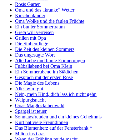
Rosis Garten
Oma und das „kranke“ Wetter
Kirschenkinder
Oma Wolke und die faulen Früchte
Ein bunter Sommertraum
Greta will verreisen
Grillen mit Opa
Die Stubenfliege
Die Zeit des kleinen Sommers
Das ungesagte Wort
Alte Liebe und bunte Erinnerungen
Fußballabend bei Oma Klein
Ein Sommerabend im Städtchen
Gespräch mit der ersten Rose
Die Magie des Lebens
Alles wird gut
Nein, mein Kind, dich lass ich nicht gehn
Walpurgisnacht
Opas Maiglöckchenwald
Spargel ist teuer
Sonntagsfreuden und ein kleines Geheimnis
Kurt hat viele Freundinnen
Das Blumenherz auf der Fensterbank *
Mitten ins Gras
Wenn der Frühling müde macht