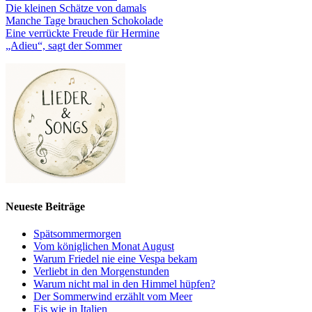
Die kleinen Schätze von damals
Manche Tage brauchen Schokolade
Eine verrückte Freude für Hermine
„Adieu“, sagt der Sommer
Neueste Beiträge
Spätsommermorgen
Vom königlichen Monat August
Warum Friedel nie eine Vespa bekam
Verliebt in den Morgenstunden
Warum nicht mal in den Himmel hüpfen?
Der Sommerwind erzählt vom Meer
Eis wie in Italien