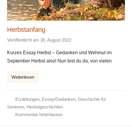
Herbstanfang
Veröffentlicht am
30. August 2022
v
o
Kurzes Essay Herbst – Gedanken und Wehmut im
n
September Herbst also! Nun bist du da, von vielen
E
l
Weiterlesen
k
e
Erzählungen
,
Essay/Gedanken
,
Geschichte für
Senioren
,
Herbstgeschichten
Kommentar hinterlassen