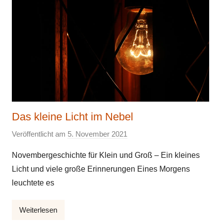
Das kleine Licht im Nebel
Veröffentlicht am
5. November 2021
v
o
Novembergeschichte für Klein und Groß – Ein kleines
n
Licht und viele große Erinnerungen Eines Morgens
E
leuchtete es
l
k
Weiterlesen
e