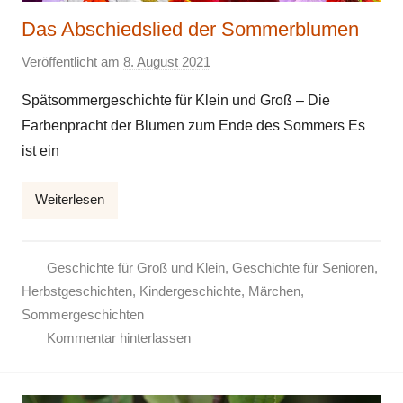
Das Abschiedslied der Sommerblumen
Veröffentlicht am
8. August 2021
v
o
Spätsommergeschichte für Klein und Groß – Die
n
Farbenpracht der Blumen zum Ende des Sommers Es
E
ist ein
l
k
Weiterlesen
e
Geschichte für Groß und Klein
,
Geschichte für Senioren
,
Herbstgeschichten
,
Kindergeschichte
,
Märchen
,
Sommergeschichten
Kommentar hinterlassen