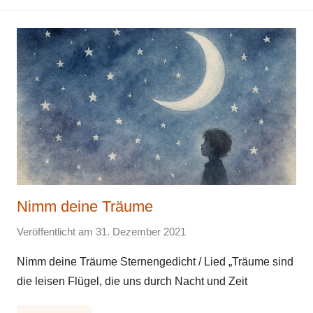
Nimm deine Träume
Veröffentlicht am
31. Dezember 2021
v
o
Nimm deine Träume Sternengedicht / Lied „Träume sind
n
die leisen Flügel, die uns durch Nacht und Zeit
E
l