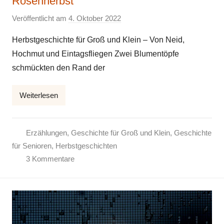
Rosenherbst
Veröffentlicht am
4. Oktober 2022
v
o
Herbstgeschichte für Groß und Klein – Von Neid,
n
Hochmut und Eintagsfliegen Zwei Blumentöpfe
E
schmückten den Rand der
l
k
Weiterlesen
e
Erzählungen
,
Geschichte für Groß und Klein
,
Geschichte
für Senioren
,
Herbstgeschichten
3 Kommentare