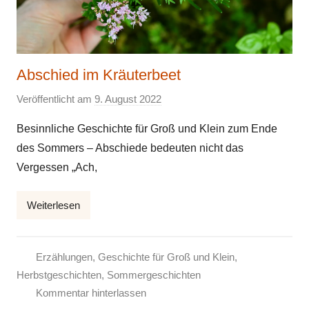
Abschied im Kräuterbeet
Veröffentlicht am
9. August 2022
v
o
Besinnliche Geschichte für Groß und Klein zum Ende
n
des Sommers – Abschiede bedeuten nicht das
E
Vergessen „Ach,
l
k
Weiterlesen
e
Erzählungen
,
Geschichte für Groß und Klein
,
Herbstgeschichten
,
Sommergeschichten
Kommentar hinterlassen