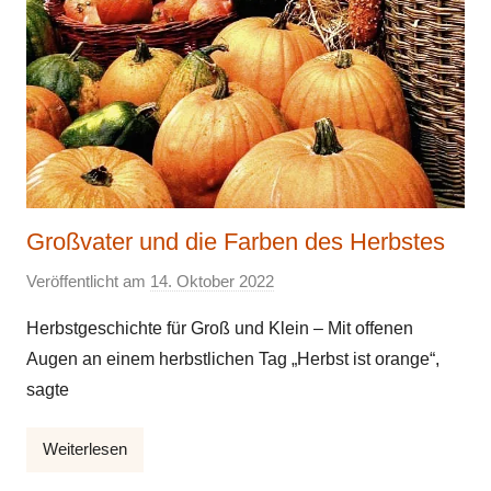
Großvater und die Farben des Herbstes
Veröffentlicht am
14. Oktober 2022
v
o
Herbstgeschichte für Groß und Klein – Mit offenen
n
Augen an einem herbstlichen Tag „Herbst ist orange“,
E
sagte
l
k
Weiterlesen
e