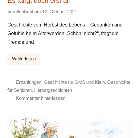
Es fängt doch erst an
Veröffentlicht am
12. Oktober 2021
v
o
Geschichte vom Herbst des Lebens – Gedanken und
n
Gefühle beim Älterwerden „Schön, nicht?“, fragt die
E
Fremde und
l
k
Weiterlesen
e
Erzählungen
,
Geschichte für Groß und Klein
,
Geschichte
für Senioren
,
Herbstgeschichten
Kommentar hinterlassen