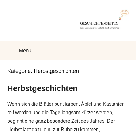
Zum
Inhalt
springen
Geschichtenseiten
Bunte
Geschichten
Menü
und
Gedichte
durch
Kategorie:
Herbstgeschichten
Jahr
und
Herbstgeschichten
Tag
Wenn sich die Blätter bunt färben, Äpfel und Kastanien
reif werden und die Tage langsam kürzer werden,
beginnt eine ganz besondere Zeit des Jahres. Der
Herbst lädt dazu ein, zur Ruhe zu kommen,