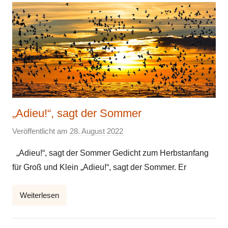
„Adieu!“, sagt der Sommer
Veröffentlicht am
28. August 2022
v
o
„Adieu!“, sagt der Sommer Gedicht zum Herbstanfang
n
für Groß und Klein „Adieu!“, sagt der Sommer. Er
E
l
Weiterlesen
k
e