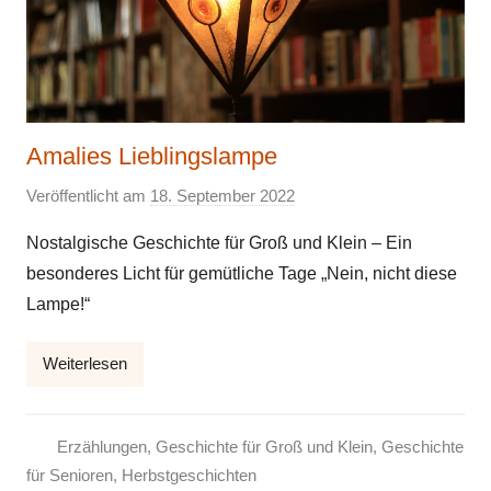
Amalies Lieblingslampe
Veröffentlicht am
18. September 2022
v
o
Nostalgische Geschichte für Groß und Klein – Ein
n
besonderes Licht für gemütliche Tage „Nein, nicht diese
E
Lampe!“
l
k
Weiterlesen
e
Erzählungen
,
Geschichte für Groß und Klein
,
Geschichte
für Senioren
,
Herbstgeschichten