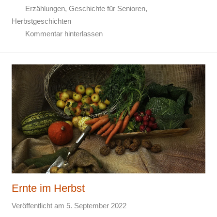
Erzählungen
,
Geschichte für Senioren
,
Herbstgeschichten
Kommentar hinterlassen
Ernte im Herbst
Veröffentlicht am
5. September 2022
v