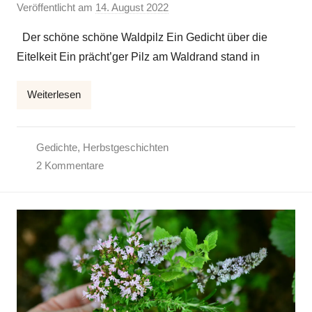
Veröffentlicht am
14. August 2022
v
o
Der schöne schöne Waldpilz Ein Gedicht über die
n
Eitelkeit Ein prächt’ger Pilz am Waldrand stand in
E
l
Weiterlesen
k
e
Gedichte
,
Herbstgeschichten
2 Kommentare