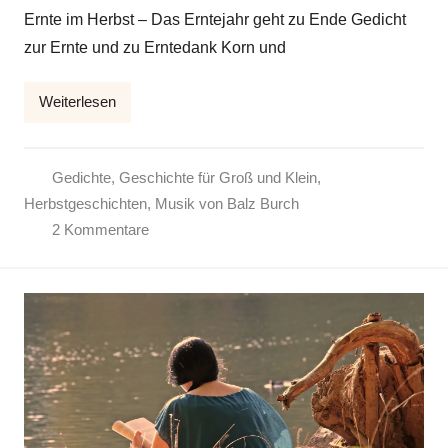
o
Ernte im Herbst – Das Erntejahr geht zu Ende Gedicht
n
zur Ernte und zu Erntedank Korn und
E
l
Weiterlesen
k
e
Gedichte
,
Geschichte für Groß und Klein
,
Herbstgeschichten
,
Musik von Balz Burch
2 Kommentare