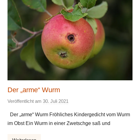
Der „arme“ Wurm
Veröffentlicht am
30. Juli 2021
v
o
Der „arme“ Wurm Fröhliches Kindergedicht vom Wurm
n
im Obst Ein Wurm in einer Zwetschge saß und
E
l