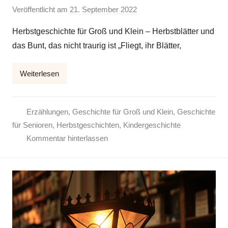
Veröffentlicht am
21. September 2022
v
o
Herbstgeschichte für Groß und Klein – Herbstblätter und
n
das Bunt, das nicht traurig ist „Fliegt, ihr Blätter,
E
l
Weiterlesen
k
e
Erzählungen
,
Geschichte für Groß und Klein
,
Geschichte
für Senioren
,
Herbstgeschichten
,
Kindergeschichte
Kommentar hinterlassen