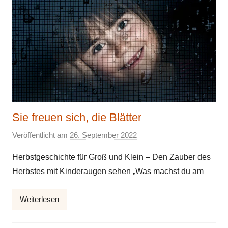
Sie freuen sich, die Blätter
Veröffentlicht am
26. September 2022
v
o
Herbstgeschichte für Groß und Klein – Den Zauber des
n
Herbstes mit Kinderaugen sehen „Was machst du am
E
l
Weiterlesen
k
e