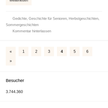
Weiterlesen
k
e
Gedichte
,
Geschichte für Senioren
,
Herbstgeschichten
,
Sommergeschichten
Kommentar hinterlassen
Seitennummerierung
Vorherige
«
1
2
3
4
5
6
Beiträge
der
Nächste
»
Beiträge
Beiträge
Besucher
3.744.360