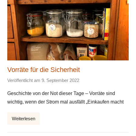
Vorräte für die Sicherheit
Veröffentlicht am
9. September 2022
v
o
Geschichte von der Not dieser Tage – Vorräte sind
n
wichtig, wenn der Strom mal ausfällt „Einkaufen macht
E
l
Weiterlesen
k
e