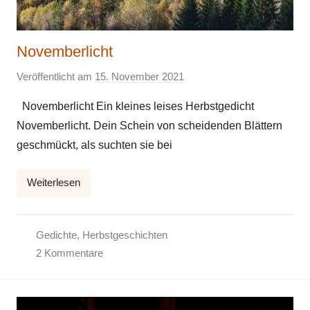
Novemberlicht
Veröffentlicht am
15. November 2021
v
o
Novemberlicht Ein kleines leises Herbstgedicht
n
Novemberlicht. Dein Schein von scheidenden Blättern
E
geschmückt, als suchten sie bei
l
k
Weiterlesen
e
Gedichte
,
Herbstgeschichten
2 Kommentare